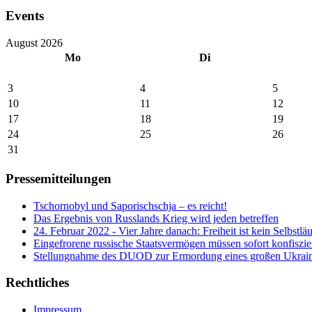
Events
August 2026
Mo
Di
3
4
5
10
11
12
17
18
19
24
25
26
31
Pressemitteilungen
Tschornobyl und Saporischschja – es reicht!
Das Ergebnis von Russlands Krieg wird jeden betreffen
24. Februar 2022 - Vier Jahre danach: Freiheit ist kein Selbstläu
Eingefrorene russische Staatsvermögen müssen sofort konfiszie
Stellungnahme des DUOD zur Ermordung eines großen Ukrainer
Rechtliches
Impressum