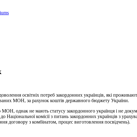
к
адоволення освітніх потреб закордонних українців, які проживают
кованих МОН, за рахунок коштів державного бюджету України.
 МОН, однак не мають статусу закордонного українця і не докум
о Національної комісії з питань закордонних українців з урахув
ення договору з комбінатом, процес виготовлення посвідчень).