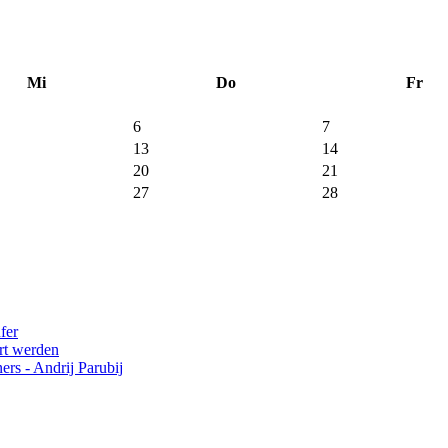
Mi
Do
Fr
6
7
13
14
20
21
27
28
fer
rt werden
s - Andrij Parubij