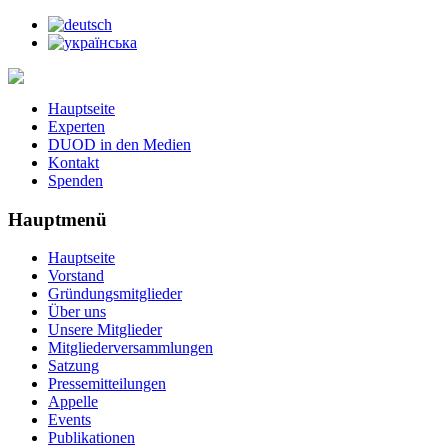
Jahr
Monat
Jahr
Monat
Hauptseite
Experten
DUOD in den Medien
Kontakt
Spenden
Hauptmenü
Hauptseite
Vorstand
Gründungsmitglieder
Über uns
Unsere Mitglieder
Mitgliederversammlungen
Satzung
Pressemitteilungen
Appelle
Events
Publikationen